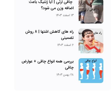
چاقی ارثی | آیا ژنتیک باعث
اضافه وزن می شود؟
13 اسفند 1403
راه های کاهش اشتها | 8 روش
تضمینی
6 اسفند 1403
بررسی همه انواع چاقی + عوارض
چاقی
28 بهمن 1403