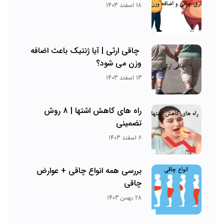
18 اسفند 1403
چاقی ارثی | آیا ژنتیک باعث اضافه
وزن می شود؟
13 اسفند 1403
راه های کاهش اشتها | 8 روش
تضمینی
6 اسفند 1403
بررسی همه انواع چاقی + عوارض
چاقی
28 بهمن 1403