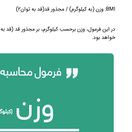
BMI: وزن (به کیلوگرم) / مجذور قد(قد به توان2)
در این فرمول، وزن برحسب کیلوگرم، بر مجذور قد (قد به توان 2) تقسیم شده و حاصل آن
خواهد بود.