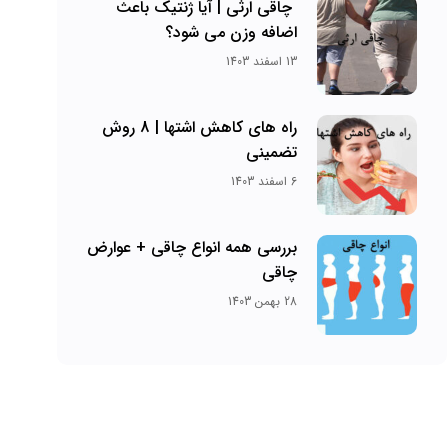
چاقی ارثی | آیا ژنتیک باعث
اضافه وزن می شود؟
13 اسفند 1403
راه های کاهش اشتها | 8 روش
تضمینی
6 اسفند 1403
بررسی همه انواع چاقی + عوارض
چاقی
28 بهمن 1403