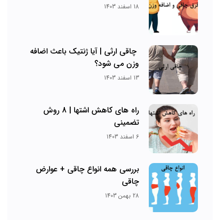
18 اسفند 1403
چاقی ارثی | آیا ژنتیک باعث اضافه
وزن می شود؟
13 اسفند 1403
راه های کاهش اشتها | 8 روش
تضمینی
6 اسفند 1403
بررسی همه انواع چاقی + عوارض
چاقی
28 بهمن 1403