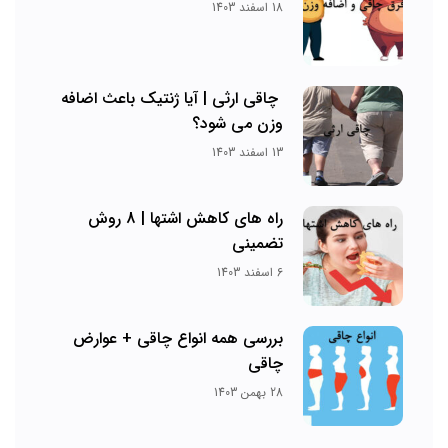
18 اسفند 1403
چاقی ارثی | آیا ژنتیک باعث اضافه
وزن می شود؟
13 اسفند 1403
راه های کاهش اشتها | 8 روش
تضمینی
6 اسفند 1403
بررسی همه انواع چاقی + عوارض
چاقی
28 بهمن 1403