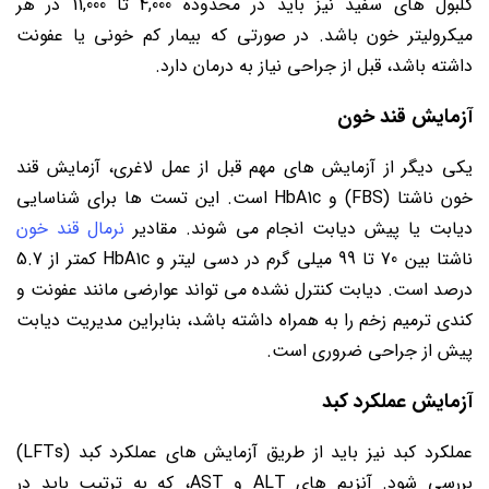
گلبول های سفید نیز باید در محدوده 4,000 تا 11,000 در هر
میکرولیتر خون باشد. در صورتی که بیمار کم خونی یا عفونت
داشته باشد، قبل از جراحی نیاز به درمان دارد.
آزمایش قند خون
یکی دیگر از آزمایش های مهم قبل از عمل لاغری، آزمایش قند
خون ناشتا (FBS) و HbA1c است. این تست ها برای شناسایی
دیابت یا پیش دیابت انجام می شوند. مقادیر
نرمال قند خون
ناشتا بین 70 تا 99 میلی گرم در دسی لیتر و HbA1c کمتر از 5.7
درصد است. دیابت کنترل نشده می تواند عوارضی مانند عفونت و
کندی ترمیم زخم را به همراه داشته باشد، بنابراین مدیریت دیابت
پیش از جراحی ضروری است.
آزمایش عملکرد کبد
عملکرد کبد نیز باید از طریق آزمایش های عملکرد کبد (LFTs)
بررسی شود. آنزیم های ALT و AST، که به ترتیب باید در