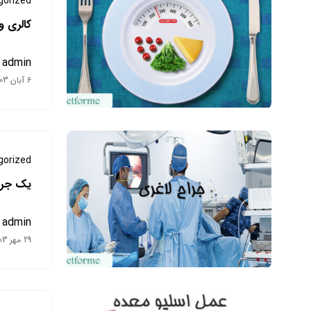
gorized
کالری و
admin
6 آبان 1403
gorized
یک جراح لاغ
admin
29 مهر 1403