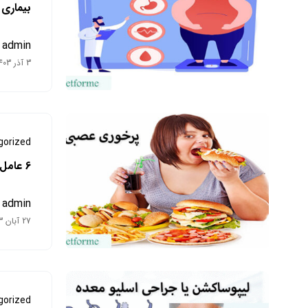
بیماری های
admin
3 آذر 1403
gorized
6 عامل موثر بر پرخوری عصبی + علائم و درمان
admin
27 آبان 1403
gorized