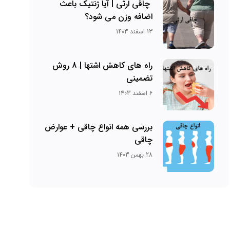
چاقی ارثی | آیا ژنتیک باعث
اضافه وزن می شود؟
13 اسفند 1403
راه های کاهش اشتها | 8 روش
تضمینی
6 اسفند 1403
بررسی همه انواع چاقی + عوارض
چاقی
28 بهمن 1403