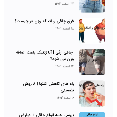
27 اسفند 1403
فرق چاقی و اضافه وزن در چیست؟
18 اسفند 1403
چاقی ارثی | آیا ژنتیک باعث اضافه
وزن می شود؟
13 اسفند 1403
راه های کاهش اشتها | 8 روش
تضمینی
6 اسفند 1403
بررسی همه انواع چاقی + عوارض