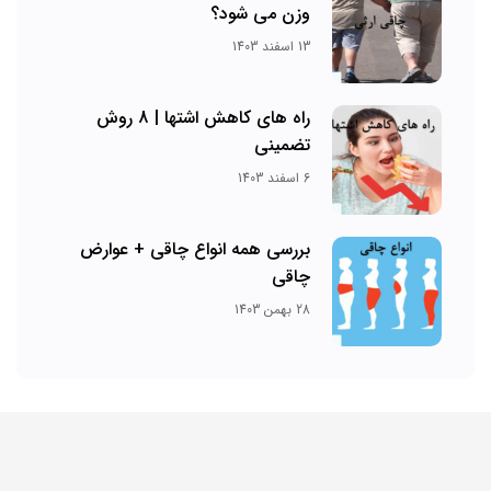
وزن می شود؟
13 اسفند 1403
راه های کاهش اشتها | 8 روش
تضمینی
6 اسفند 1403
بررسی همه انواع چاقی + عوارض
چاقی
28 بهمن 1403